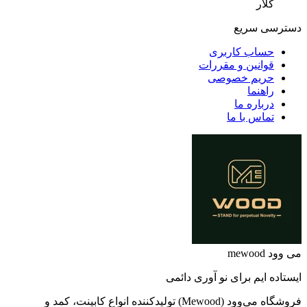
کلار
دسترسی سریع
حساب کاربری
قوانین و مقررات
حریم خصوصی
راهنما
درباره ما
تماس با ما
می وود mewood
ایستاده ایم برای نو آوری دائمی
فروشگاه می‌وود (Mewood) تولیدکننده انواع کابینت، کمد و