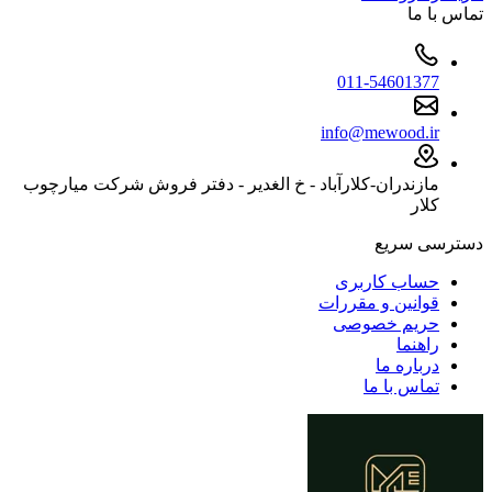
تماس با ما
011-54601377
info@mewood.ir
مازندران-کلارآباد - خ الغدیر - دفتر فروش شرکت میارچوب
کلار
دسترسی سریع
حساب کاربری
قوانین و مقررات
حریم خصوصی
راهنما
درباره ما
تماس با ما