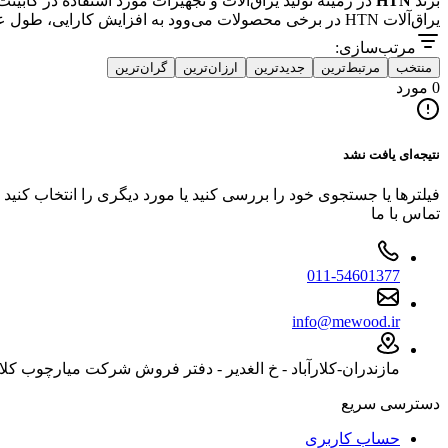
برند
HTN
در زمینه تولید یراق‌آلات و تجهیزات مورد استفاده در کابی
یراق‌آلات HTN در برخی محصولات می‌وود به افزایش کارایی، طول عمر بازشوها و بهبود تجربه استفاده روزمره کمک می‌کند.
مرتب‌سازی:
منتخب
مرتبط‌ترین
جدیدترین
ارزان‌ترین
گران‌ترین
0 مورد
نتیجه‌ای یافت نشد
فیلترها یا جستجوی خود را بررسی کنید یا مورد دیگری را انتخاب کنید
تماس با ما
011-54601377
info@mewood.ir
مازندران-کلارآباد - خ الغدیر - دفتر فروش شرکت میارچوب کلا
دسترسی سریع
حساب کاربری