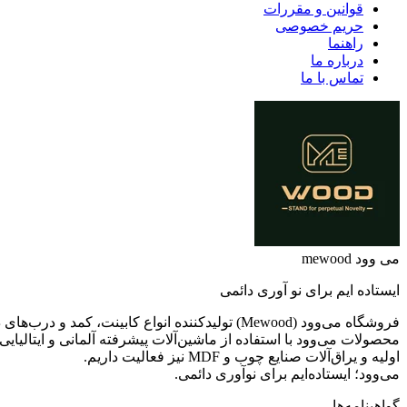
قوانین و مقررات
حریم خصوصی
راهنما
درباره ما
تماس با ما
می وود mewood
ایستاده ایم برای نو آوری دائمی
فروشگاه می‌وود (Mewood) تولیدکننده انواع کابینت، کمد و درب‌های داخلی در سبک‌های مدرن، کلاسیک و نئوکلاسیک با روکش چوب طبیعی، ممبران و رنگ پلی‌اورتان هست.
اولیه و یراق‌آلات صنایع چوب و MDF نیز فعالیت داریم.
می‌وود؛ ایستاده‌ایم برای نوآوری دائمی.
گواهینامه‌ها