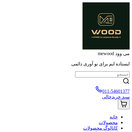
می وود mewood
ایستاده ایم برای نو آوری دائمی
011-54601377
سبد خرید
خالی
خانه
محصولات
کاتالوگ محصولات