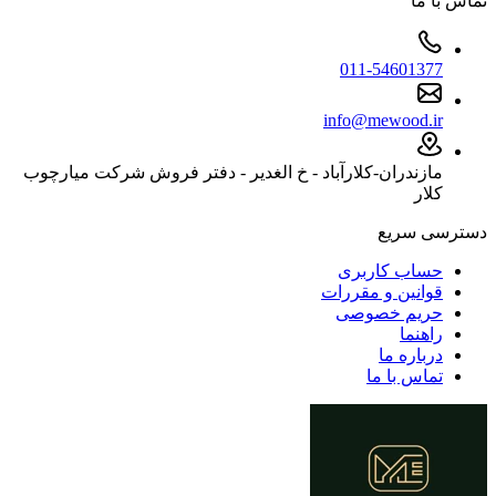
تماس با ما
011-54601377
info@mewood.ir
مازندران-کلارآباد - خ الغدیر - دفتر فروش شرکت میارچوب
کلار
دسترسی سریع
حساب کاربری
قوانین و مقررات
حریم خصوصی
راهنما
درباره ما
تماس با ما